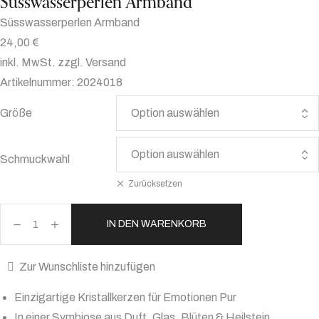
Süsswasserperlen Armband
Süsswasserperlen Armband
24,00
€
inkl. MwSt. zzgl. Versand
Artikelnummer: 2024018
Größe
Schmuckwahl
Zurücksetzen
IN DEN WARENKORB
Süsswasserperlen
Armband
Zur Wunschliste hinzufügen
Menge
Einzigartige Kristallkerzen für Emotionen Pur
In einer Symbiose aus Duft, Glas, Blüten & Heilstein