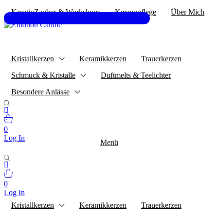
KreativZauber & Workshops
Kerzenpflege
Über Mich
Kristallkerzen
Keramikkerzen
Trauerkerzen
Schmuck & Kristalle
Duftmelts & Teelichter
Besondere Anlässe
0
Log In
Menü
0
Log In
Kristallkerzen
Keramikkerzen
Trauerkerzen