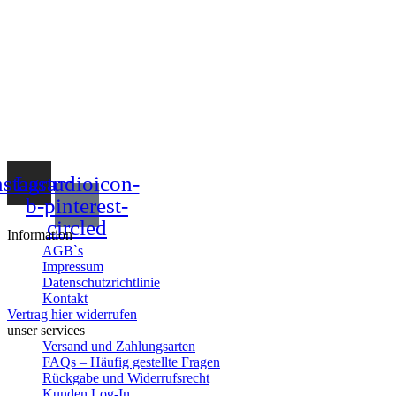
nstagram
Lastudioicon-
b-pinterest-
circled
Information
AGB`s
Impressum
Datenschutzrichtlinie
Kontakt
Vertrag hier widerrufen
unser services
Versand und Zahlungsarten
FAQs – Häufig gestellte Fragen
Rückgabe und Widerrufsrecht
Kunden Log-In