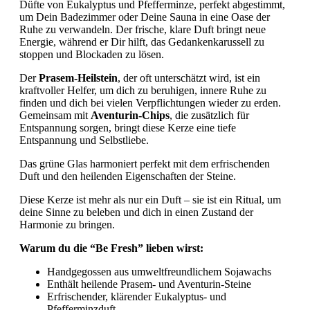
Düfte von Eukalyptus und Pfefferminze, perfekt abgestimmt,
um Dein Badezimmer oder Deine Sauna in eine Oase der
Ruhe zu verwandeln. Der frische, klare Duft bringt neue
Energie, während er Dir hilft, das Gedankenkarussell zu
stoppen und Blockaden zu lösen.
Der
Prasem-Heilstein
, der oft unterschätzt wird, ist ein
kraftvoller Helfer, um dich zu beruhigen, innere Ruhe zu
finden und dich bei vielen Verpflichtungen wieder zu erden.
Gemeinsam mit
Aventurin-Chips
, die zusätzlich für
Entspannung sorgen, bringt diese Kerze eine tiefe
Entspannung und Selbstliebe.
Das grüne Glas harmoniert perfekt mit dem erfrischenden
Duft und den heilenden Eigenschaften der Steine.
Diese Kerze ist mehr als nur ein Duft – sie ist ein Ritual, um
deine Sinne zu beleben und dich in einen Zustand der
Harmonie zu bringen.
Warum du die “Be Fresh” lieben wirst:
Handgegossen aus umweltfreundlichem Sojawachs
Enthält heilende Prasem- und Aventurin-Steine
Erfrischender, klärender Eukalyptus- und
Pfefferminzduft