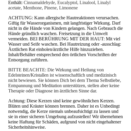
Enthält:
Cinnamaldehyde, Eucalyptol, Linalool, Linalyl
acetate, Menthone, Pinene, Limonene
ACHTUNG: Kann allergische Hautreaktionen verursachen.
Giftig für Wasserorganismen, mit langfristiger Wirkung. Darf
nicht in die Hände von Kindern gelangen. Nach Gebrauch die
Hände gründlich waschen. Freisetzung in die Umwelt
vermeiden. BEI BERÜHRUNG MIT DER HAUT: Mit viel
Wasser und Seife waschen. Bei Hautreizung oder -ausschlag:
Ärztlichen Rat einholen/ärztliche Hilfe hinzuziehen.
Inhalt/Behälter entsprechend den örtlichen Vorschriften der
Entsorgung zuführen.
BITTE BEACHTE:
Die Wirkung und Heilung von
Edelsteinen/Kristallen ist wissenschaftlich und medizinisch
nicht bewiesen. Sie können Dich bei dem Thema Selbstliebe,
Entspannung und Meditation unterstützen, stellen aber keine
Therapie oder Diagnose im ärztlichen Sinne dar.
Achtung: Diese Kerzen sind keine gewöhnlichen Kerzen.
Blüten und Kräuter können brennen. Daher ist es Unbedingt
notwendig, die Kerze niemals unbeaufsichtigt zu lassen und
sie in einer sicheren Umgebung aufzustellen! Wir übernehmen
keine Haftung für Schäden, aufgrund von nicht eingehaltener
Sicherheitshinweise.