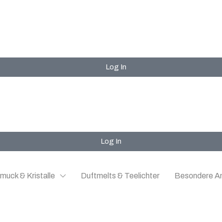
Log In
Log In
muck & Kristalle
Duftmelts & Teelichter
Besondere A